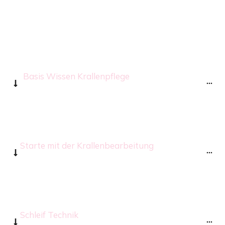
Basis Wissen Krallenpflege
Starte mit der Krallenbearbeitung
Schleif Technik