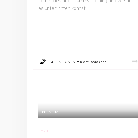
Lerne alles über Dummy Training und wie du
es unterrichten kannst.
-
4 LEKTIONEN
nicht begonnen
PREMIUM
NONE