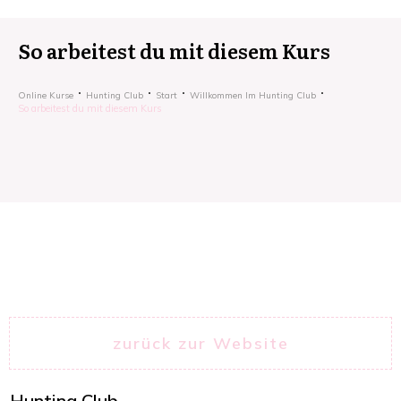
So arbeitest du mit diesem Kurs
Online Kurse
Hunting Club
Start
Willkommen Im Hunting Club
So arbeitest du mit diesem Kurs
zurück zur Website
Hunting Club